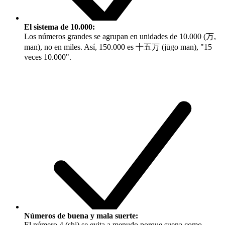
El sistema de 10.000:
Los números grandes se agrupan en unidades de 10.000 (
万,
man
), no en miles. Así, 150.000 es
十五万 (jūgo man)
, "15
veces 10.000".
Números de buena y mala suerte:
El número 4 (
shi
) se evita a menudo porque suena como