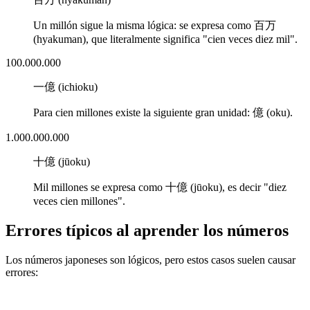
Un millón sigue la misma lógica: se expresa como
百万
(hyakuman)
, que literalmente significa
"cien veces diez mil"
.
100.000.000
一億 (ichioku)
Para cien millones existe la siguiente gran unidad:
億 (oku)
.
1.000.000.000
十億 (jūoku)
Mil millones se expresa como
十億 (jūoku)
, es decir "diez
veces cien millones".
Errores típicos al aprender los números
Los números japoneses son lógicos, pero estos casos suelen causar
errores: