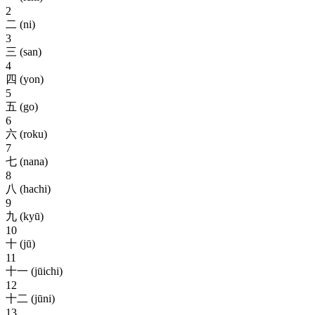
2
二 (ni)
3
三 (san)
4
四 (yon)
5
五 (go)
6
六 (roku)
7
七 (nana)
8
八 (hachi)
9
九 (kyū)
10
十 (jū)
11
十一 (jūichi)
12
十二 (jūni)
13