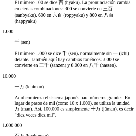
El número
100
se dice
百 (hyaku)
. La pronunciación cambia
en ciertas combinaciones:
300
se convierte en
三百
(sanbyaku)
,
600
en
六百 (roppyaku)
y
800
en
八百
(happyaku)
.
1.000
千 (sen)
El número
1.000
se dice
千 (sen)
, normalmente sin
一 (ichi)
delante. También aquí hay cambios fonéticos:
3.000
se
convierte en
三千 (sanzen)
y
8.000
en
八千 (hassen)
.
10.000
一万 (ichiman)
Aquí comienza el sistema japonés para números grandes. En
lugar de pasos de mil (como 10 x 1.000), se utiliza la unidad
万 (man)
. Así,
100.000
es simplemente
十万 (jūman)
, es decir
"diez veces diez mil".
1.000.000
百万 (hyakuman)