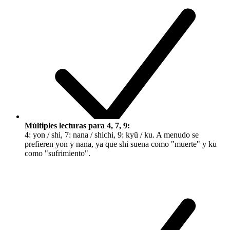
Múltiples lecturas para 4, 7, 9:
4:
yon / shi
, 7:
nana / shichi
, 9:
kyū / ku
. A menudo se
prefieren
yon
y
nana
, ya que
shi
suena como "muerte" y
ku
como "sufrimiento".