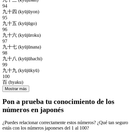
94
九十四 (kyūjūyon)
95
九十五 (kyūjūgo)
96
九十六 (kyūjūroku)
97
九十七 (kyūjūnana)
98
九十八 (kyūjūhachi)
99
九十九 (kyūjūkyū)
100
百 (hyaku)
Mostrar más
Pon a prueba tu conocimiento de los
números en japonés
¿Puedes relacionar correctamente estos números? ¿Qué tan seguro
estás con los números japoneses del 1 al 100?