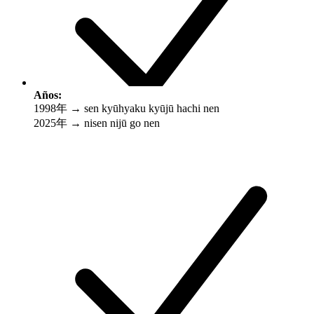
Años:
1998年 → sen kyūhyaku kyūjū hachi nen
2025年 → nisen nijū go nen