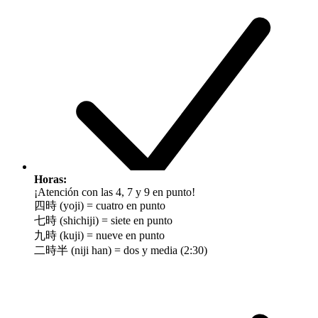
Horas:
¡Atención con las 4, 7 y 9 en punto!
四時 (yoji) = cuatro en punto
七時 (shichiji) = siete en punto
九時 (kuji) = nueve en punto
二時半 (niji han) = dos y media (2:30)