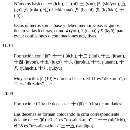
Números básicos:
一 (ichi), 二 (ni), 三 (san), 四 (shi/yon), 五
(go), 六 (roku), 七 (shichi/nana), 八 (hachi), 九 (kyū/ku), 十
(jū)
Estos números son la base y deben memorizarse. Algunos
tienen varias lecturas, como 4 (yon), 7 (nana) y 9 (kyū), para
evitar confusiones o connotaciones negativas.
11-19
Formación con "jū":
十一 (jūichi), 十二 (jūni), 十三 (jūsan),
十四 (jūyon), 十五 (jūgo), 十六 (jūroku), 十七 (jūnana), 十
八 (jūhachi), 十九 (jūkyū)
Muy sencillo:
jū (10)
+ número básico. El
11
es
"diez-uno"
, el
12
es
"diez-dos"
, etc.
20-99
Formación: Cifra de decenas + 十 (jū) + [cifra de unidades]
Las decenas se forman colocando la cifra correspondiente
delante de 十 (jū). El
21
es "dos-diez-uno"
二十一 (nijūichi)
,
el
35
es "tres-diez-cinco"
三十五 (sanjūgo)
.