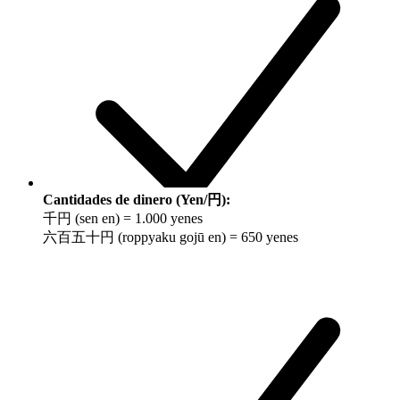
Cantidades de dinero (Yen/円):
千円 (sen en) = 1.000 yenes
六百五十円 (roppyaku gojū en) = 650 yenes