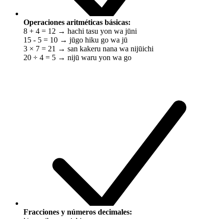
Operaciones aritméticas básicas:
8 + 4 = 12 → hachi tasu yon wa jūni
15 - 5 = 10 → jūgo hiku go wa jū
3 × 7 = 21 → san kakeru nana wa nijūichi
20 ÷ 4 = 5 → nijū waru yon wa go
Fracciones y números decimales: