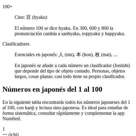
100+
Cien:
百 (hyaku)
El número 100 se dice
hyaku
. En 300, 600 y 800 la
pronunciación cambia a
sanbyaku
,
roppyaku
y
happyaku
.
Clasificadores
Esenciales en japonés:
人 (nin), 本 (hon), 枚 (mai), ...
En japonés se añade a cada número un clasificador (Josūshi)
que depende del tipo de objeto contado. Personas, objetos
largos, cosas planas: casi todo tiene su propio clasificador.
Números en japonés del 1 al 100
En la siguiente tabla encontrarás todos los números japoneses del 1
al 100, con kanji y lectura sino-japonesa. Es ideal para estudiar de
forma sistemática, consultar rápidamente y complementar la app
Numfred.
1
一 (ichi)