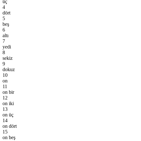
üç
4
dört
5
beş
6
altı
7
yedi
8
sekiz
9
dokuz
10
on
11
on bir
12
on iki
13
on üç
14
on dört
15
on beş