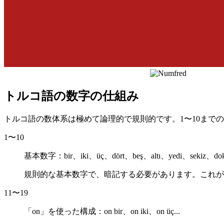
トルコ語の数字の仕組み
トルコ語の数体系は極めて論理的で規則的です。1〜10まで
1〜10
基本数字：
bir、iki、üç、dört、beş、altı、yedi、sekiz、d
規則的な基本数字で、暗記する必要があります。これが
11〜19
「on」を使った構成：
on bir、on iki、on üç...