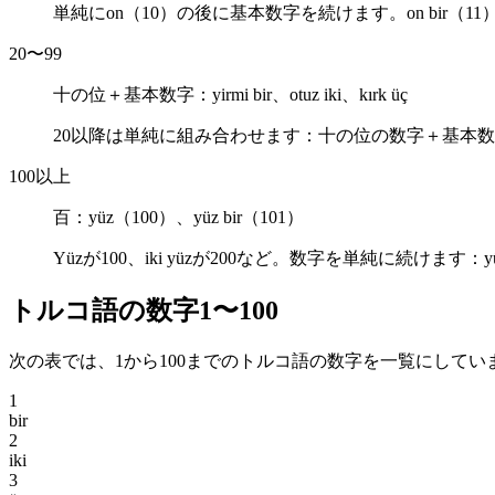
単純に
on
（10）の後に基本数字を続けます。
on bir
（11
20〜99
十の位＋基本数字：
yirmi bir、otuz iki、kırk üç
20以降は単純に組み合わせます：十の位の数字＋基本
100以上
百：
yüz（100）、yüz bir（101）
Yüz
が100、
iki yüz
が200など。数字を単純に続けます：
y
トルコ語の数字1〜100
次の表では、1から100までのトルコ語の数字を一覧にしてい
1
bir
2
iki
3