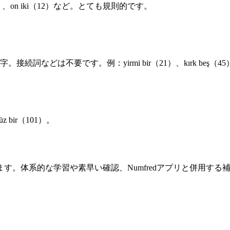
）、
on iki
（12）など。とても規則的です。
数字。接続詞などは不要です。例：
yirmi bir
（21）、
kırk beş
（45
üz bir
（101）。
ます。体系的な学習や素早い確認、Numfredアプリと併用する