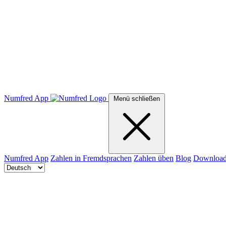
Numfred App
Menü schließen
Numfred App
Zahlen in Fremdsprachen
Zahlen üben
Blog
Downloa