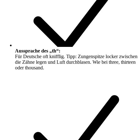
Aussprache des „th“:
Für Deutsche oft knifflig. Tipp: Zungenspitze locker zwischen
die Zähne legen und Luft durchblasen. Wie bei
th
ree,
th
irteen
oder
th
ousand.