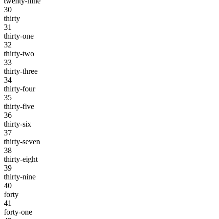
twenty-nine
30
thirty
31
thirty-one
32
thirty-two
33
thirty-three
34
thirty-four
35
thirty-five
36
thirty-six
37
thirty-seven
38
thirty-eight
39
thirty-nine
40
forty
41
forty-one