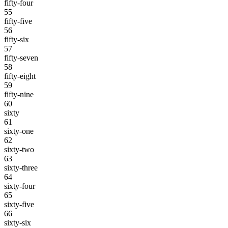
fifty-four
55
fifty-five
56
fifty-six
57
fifty-seven
58
fifty-eight
59
fifty-nine
60
sixty
61
sixty-one
62
sixty-two
63
sixty-three
64
sixty-four
65
sixty-five
66
sixty-six