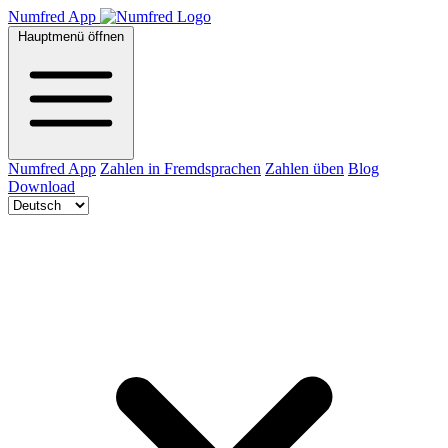
Numfred App
Hauptmenü öffnen
Numfred App
Zahlen in Fremdsprachen
Zahlen üben
Blog
Download