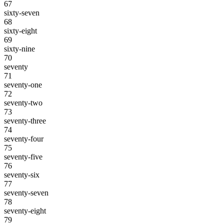
67
sixty-seven
68
sixty-eight
69
sixty-nine
70
seventy
71
seventy-one
72
seventy-two
73
seventy-three
74
seventy-four
75
seventy-five
76
seventy-six
77
seventy-seven
78
seventy-eight
79