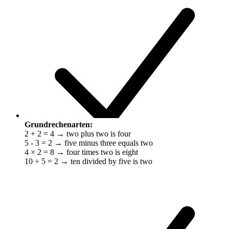
Grundrechenarten:
2 + 2 = 4 → two plus two is four
5 - 3 = 2 → five minus three equals two
4 × 2 = 8 → four times two is eight
10 ÷ 5 = 2 → ten divided by five is two