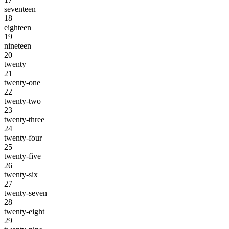
seventeen
18
eighteen
19
nineteen
20
twenty
21
twenty-one
22
twenty-two
23
twenty-three
24
twenty-four
25
twenty-five
26
twenty-six
27
twenty-seven
28
twenty-eight
29