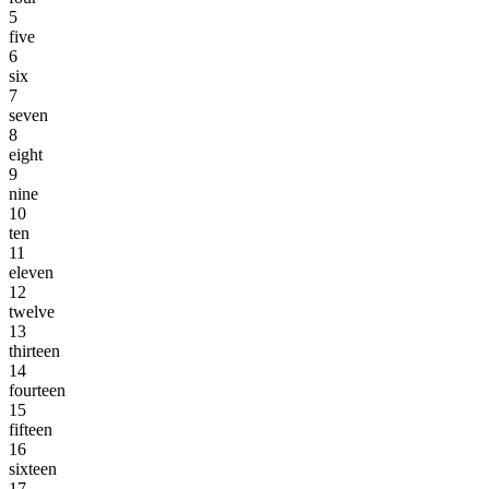
5
five
6
six
7
seven
8
eight
9
nine
10
ten
11
eleven
12
twelve
13
thirteen
14
fourteen
15
fifteen
16
sixteen
17