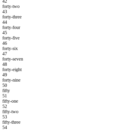
42
forty-two
43
forty-three
44
forty-four
45
forty-five
46
forty-six
47
forty-seven
48
forty-eight
49
forty-nine
50
fifty
51
fifty-one
52
fifty-two
53
fifty-three
54