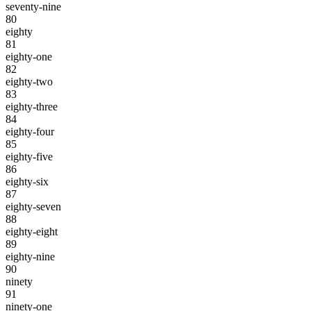
seventy-nine
80
eighty
81
eighty-one
82
eighty-two
83
eighty-three
84
eighty-four
85
eighty-five
86
eighty-six
87
eighty-seven
88
eighty-eight
89
eighty-nine
90
ninety
91
ninety-one