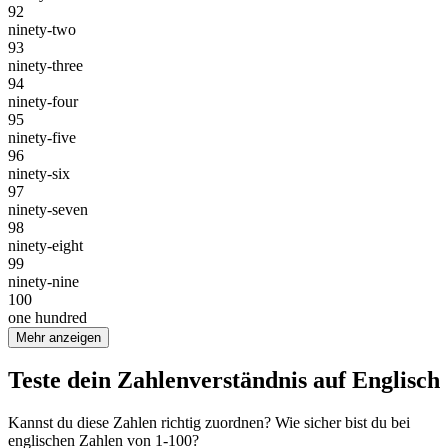
92
ninety-two
93
ninety-three
94
ninety-four
95
ninety-five
96
ninety-six
97
ninety-seven
98
ninety-eight
99
ninety-nine
100
one hundred
Mehr anzeigen
Teste dein Zahlenverständnis auf Englisch
Kannst du diese Zahlen richtig zuordnen? Wie sicher bist du bei
englischen Zahlen von 1-100?