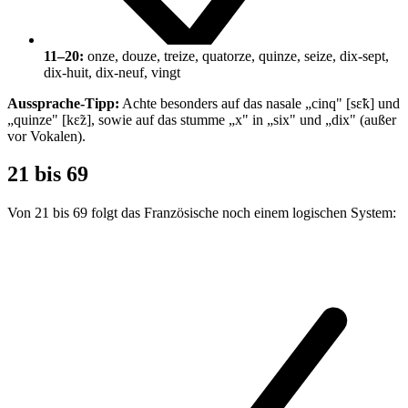
11–20:
onze, douze, treize, quatorze, quinze, seize, dix-sept,
dix-huit, dix-neuf, vingt
Aussprache-Tipp:
Achte besonders auf das nasale „cinq" [sɛ̃k] und
„quinze" [kɛ̃z], sowie auf das stumme „x" in „six" und „dix" (außer
vor Vokalen).
21 bis 69
Von 21 bis 69 folgt das Französische noch einem logischen System: