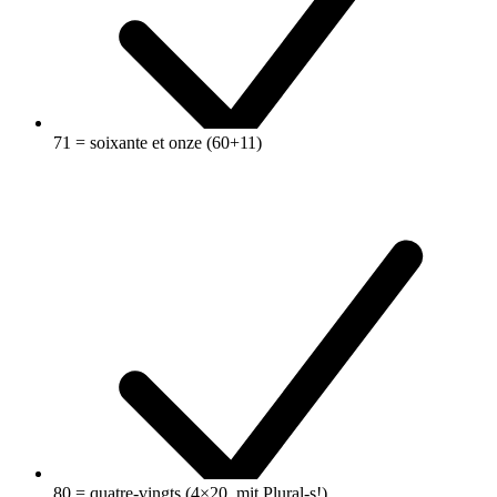
71 = soixante et onze (60+11)
80 = quatre-vingts (4×20, mit Plural-s!)