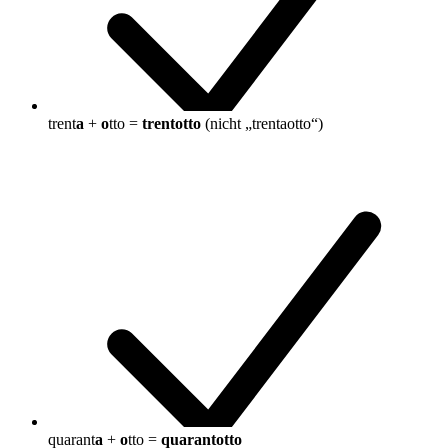
trent
a
+
o
tto =
trentotto
(nicht „trentaotto“)
quarant
a
+
o
tto =
quarantotto