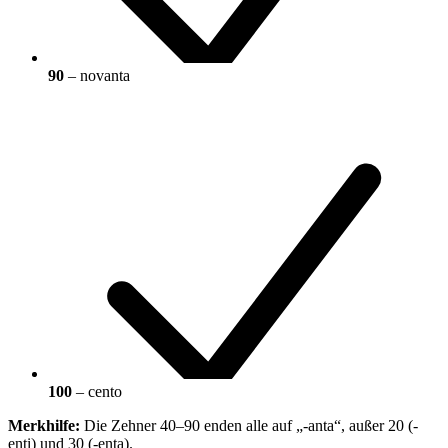
90
– novanta
100
– cento
Merkhilfe:
Die Zehner 40–90 enden alle auf „-anta“, außer 20 (-
enti) und 30 (-enta).