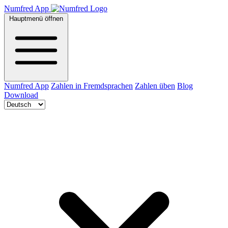
Numfred App
Hauptmenü öffnen
Numfred App
Zahlen in Fremdsprachen
Zahlen üben
Blog
Download