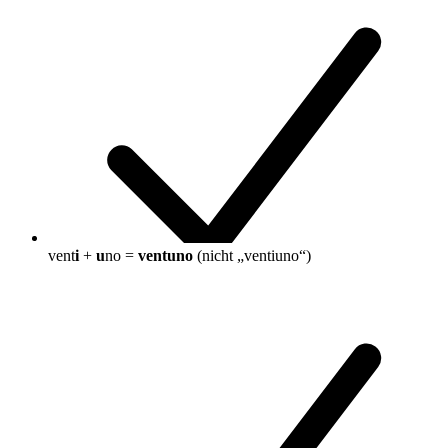
vent
i
+
u
no =
ventuno
(nicht „ventiuno“)