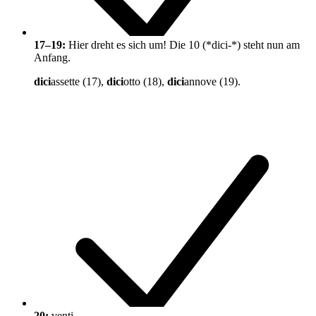
17–19:
Hier dreht es sich um! Die 10 (*dici-*) steht nun am
Anfang.
dici
assette (17),
dici
otto (18),
dici
annove (19).
20:
venti