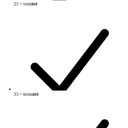
23 = venti
tré
33 = trenta
tré