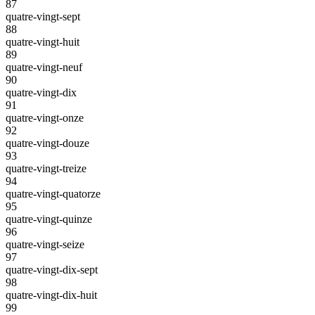
87
quatre-vingt-sept
88
quatre-vingt-huit
89
quatre-vingt-neuf
90
quatre-vingt-dix
91
quatre-vingt-onze
92
quatre-vingt-douze
93
quatre-vingt-treize
94
quatre-vingt-quatorze
95
quatre-vingt-quinze
96
quatre-vingt-seize
97
quatre-vingt-dix-sept
98
quatre-vingt-dix-huit
99