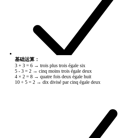
基础运算：
3 + 3 = 6 → trois plus trois égale six
5 - 3 = 2 → cinq moins trois égale deux
4 × 2 = 8 → quatre fois deux égale huit
10 ÷ 5 = 2 → dix divisé par cinq égale deux