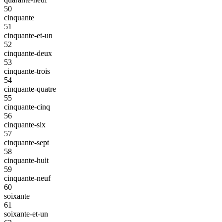
50
cinquante
51
cinquante-et-un
52
cinquante-deux
53
cinquante-trois
54
cinquante-quatre
55
cinquante-cinq
56
cinquante-six
57
cinquante-sept
58
cinquante-huit
59
cinquante-neuf
60
soixante
61
soixante-et-un