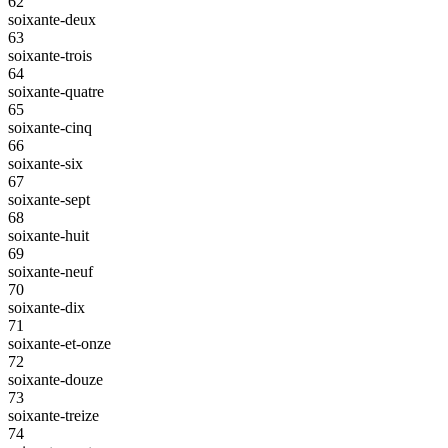
62
soixante-deux
63
soixante-trois
64
soixante-quatre
65
soixante-cinq
66
soixante-six
67
soixante-sept
68
soixante-huit
69
soixante-neuf
70
soixante-dix
71
soixante-et-onze
72
soixante-douze
73
soixante-treize
74