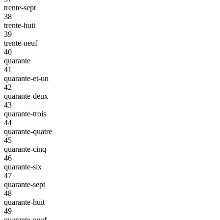
trente-sept
38
trente-huit
39
trente-neuf
40
quarante
41
quarante-et-un
42
quarante-deux
43
quarante-trois
44
quarante-quatre
45
quarante-cinq
46
quarante-six
47
quarante-sept
48
quarante-huit
49
quarante-neuf