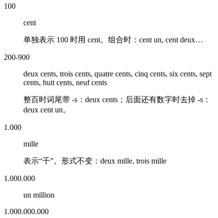
100
cent
单独表示 100 时用 cent。组合时：cent un, cent deux…
200-900
deux cents, trois cents, quatre cents, cinq cents, six cents, sept
cents, huit cents, neuf cents
整百时词尾带 -s：
deux cents
；后面还有数字时去掉 -s：
deux cent un
。
1.000
mille
表示“千”。形式不变：
deux mille
,
trois mille
1.000.000
un million
1.000.000.000