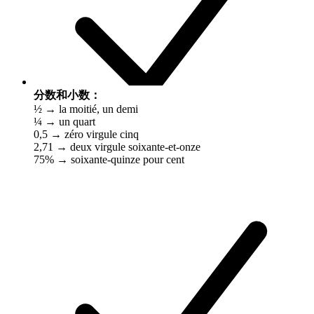
分数和小数：
½ → la moitié, un demi
¼ → un quart
0,5 → zéro virgule cinq
2,71 → deux virgule soixante-et-onze
75% → soixante-quinze pour cent