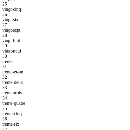
25
vingt-cinq
26
vingt-six
27
vingt-sept
28
vingt-huit
29
vingt-neuf
30
trente
31
trente-et-un
32
trente-deux
33
trente-trois
34
trente-quatre
35
trente-cinq
36
trente-six
37