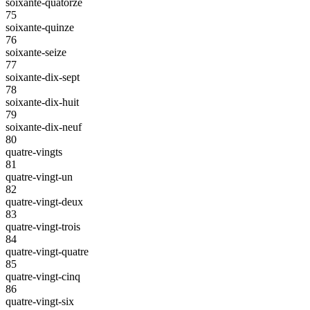
soixante-quatorze
75
soixante-quinze
76
soixante-seize
77
soixante-dix-sept
78
soixante-dix-huit
79
soixante-dix-neuf
80
quatre-vingts
81
quatre-vingt-un
82
quatre-vingt-deux
83
quatre-vingt-trois
84
quatre-vingt-quatre
85
quatre-vingt-cinq
86
quatre-vingt-six