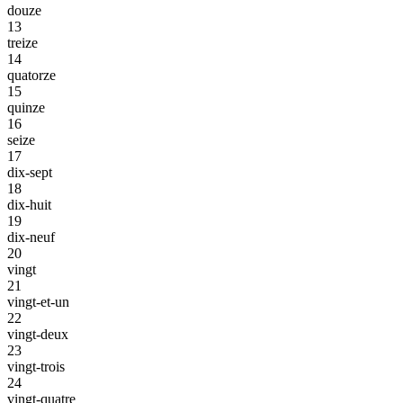
douze
13
treize
14
quatorze
15
quinze
16
seize
17
dix-sept
18
dix-huit
19
dix-neuf
20
vingt
21
vingt-et-un
22
vingt-deux
23
vingt-trois
24
vingt-quatre