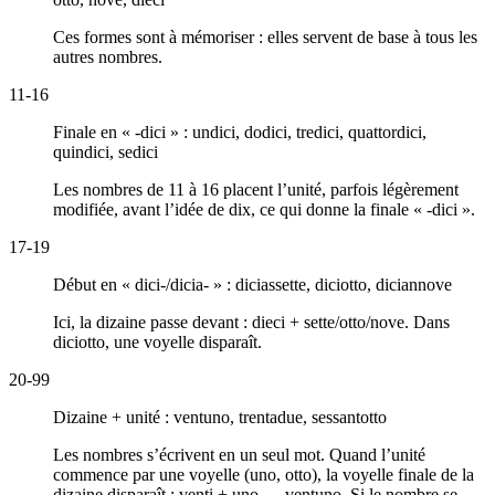
Ces formes sont à mémoriser : elles servent de base à tous les
autres nombres.
11-16
Finale en « -dici » :
undici, dodici, tredici, quattordici,
quindici, sedici
Les nombres de 11 à 16 placent l’unité, parfois légèrement
modifiée, avant l’idée de dix, ce qui donne la finale « -dici ».
17-19
Début en « dici-/dicia- » :
diciassette, diciotto, diciannove
Ici, la dizaine passe devant :
dieci
+ sette/otto/nove. Dans
diciotto
, une voyelle disparaît.
20-99
Dizaine + unité :
ventuno, trentadue, sessantotto
Les nombres s’écrivent en un seul mot. Quand l’unité
commence par une voyelle (uno, otto), la voyelle finale de la
dizaine disparaît :
venti + uno → ventuno.
Si le nombre se