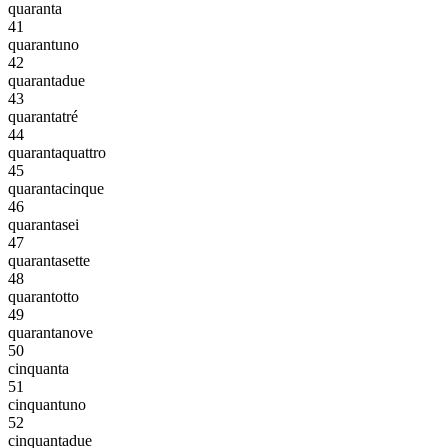
quaranta
41
quarantuno
42
quarantadue
43
quarantatré
44
quarantaquattro
45
quarantacinque
46
quarantasei
47
quarantasette
48
quarantotto
49
quarantanove
50
cinquanta
51
cinquantuno
52
cinquantadue