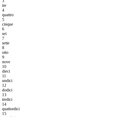
3
tre
4
quattro
5
cinque
6
sei
7
sette
8
otto
9
nove
10
dieci
11
undici
12
dodici
13
tredici
14
quattordici
15