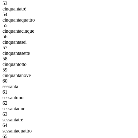
53
cinquantatré
54
cinquantaquattro
55
cinquantacinque
56
cinquantasei
57
cinquantasette
58
cinquantotto
59
cinquantanove
60
sessanta
61
sessantuno
62
sessantadue
63
sessantatré
64
sessantaquattro
65