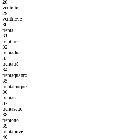
28
ventotto
29
ventinove
30
trenta
31
trentuno
32
trentadue
33
trentatré
34
trentaquattro
35
trentacinque
36
trentasei
37
trentasette
38
trentotto
39
trentanove
40