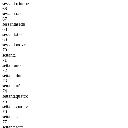
sessantacinque
66
sessantasei
67
sessantasette
68
sessantotto
69
sessantanove
70
settanta
71
settantuno
72
settantadue
73
settantatré
74
settantaquattro
75
settantacinque
76
settantasei
77
settantasette