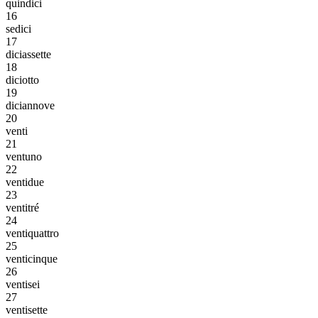
quindici
16
sedici
17
diciassette
18
diciotto
19
diciannove
20
venti
21
ventuno
22
ventidue
23
ventitré
24
ventiquattro
25
venticinque
26
ventisei
27
ventisette