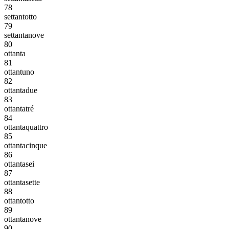
78
settantotto
79
settantanove
80
ottanta
81
ottantuno
82
ottantadue
83
ottantatré
84
ottantaquattro
85
ottantacinque
86
ottantasei
87
ottantasette
88
ottantotto
89
ottantanove
90